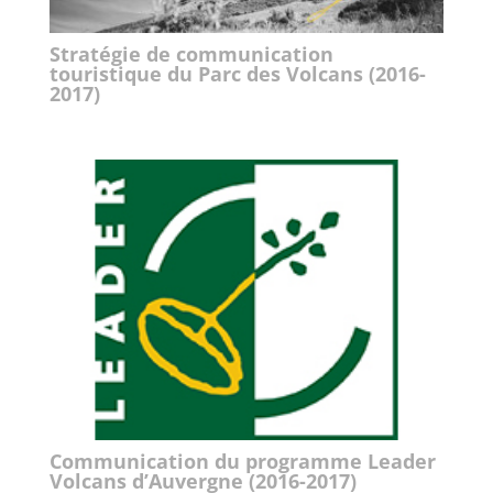
Stratégie de communication
touristique du Parc des Volcans (2016-
2017)
Communication du programme Leader
Volcans d’Auvergne (2016-2017)