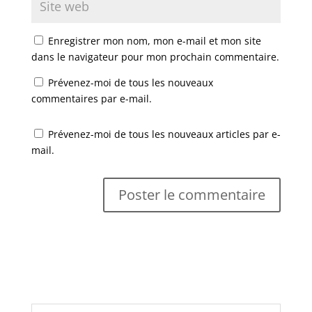
e
l
l
f
e
e
e
f
f
n
e
e
ê
n
n
Enregistrer mon nom, mon e-mail et mon site
t
ê
ê
r
t
t
dans le navigateur pour mon prochain commentaire.
e
r
r
)
e
e
)
)
Prévenez-moi de tous les nouveaux
commentaires par e-mail.
Prévenez-moi de tous les nouveaux articles par e-
mail.