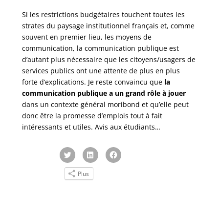
Si les restrictions budgétaires touchent toutes les
strates du paysage institutionnel français et, comme
souvent en premier lieu, les moyens de
communication, la communication publique est
d’autant plus nécessaire que les citoyens/usagers de
services publics ont une attente de plus en plus
forte d’explications. Je reste convaincu que
la
communication publique a un grand rôle à jouer
dans un contexte général moribond et qu’elle peut
donc être la promesse d’emplois tout à fait
intéressants et utiles. Avis aux étudiants…
C
C
C
l
l
l
i
i
i
q
q
q
Plus
u
u
u
e
e
e
z
z
z
p
p
p
o
o
o
u
u
u
r
r
r
p
p
p